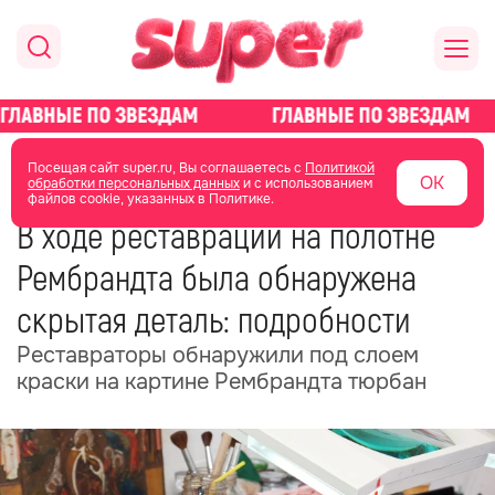
главная
общество
Посещая сайт super.ru, Вы соглашаетесь с
Политикой
ОК
обработки персональных данных
и с использованием
файлов cookie, указанных в Политике.
26 июня
07:21
В ходе реставрации на полотне
Рембрандта была обнаружена
скрытая деталь: подробности
Реставраторы обнаружили под слоем
краски на картине Рембрандта тюрбан