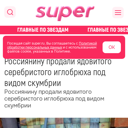
главная
общество
Посещая сайт super.ru, Вы соглашаетесь с
Политикой
ОК
обработки персональных данных
и с использованием
файлов cookie, указанных в Политике.
02 декабря 2025
16:10
Россиянину продали ядовитого
серебристого иглобрюха под
видом скумбрии
Россиянину продали ядовитого
серебристого иглобрюха под видом
скумбрии