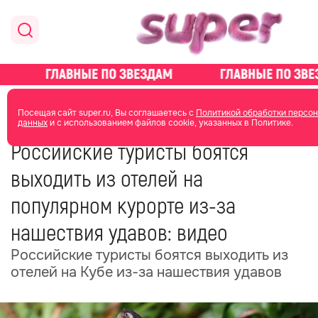
главная
общество
Посещая сайт super.ru, Вы соглашаетесь с
Политикой обработки персо
данных
и с использованием файлов cookie, указанных в Политике.
24 июня 2025
00:12
Российские туристы боятся
выходить из отелей на
популярном курорте из-за
нашествия удавов: видео
Российские туристы боятся выходить из
отелей на Кубе из-за нашествия удавов