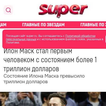
главная
общество
Посещая сайт super.ru, Вы соглашаетесь с
Политикой обработки
персональных данных
и с использованием файлов cookie, указанных в
Политике.
12 июня
06:37
Илон Маск стал первым
человеком с состоянием более 1
триллион долларов
Состояние Илона Маска превысило
триллион долларов