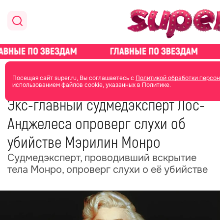
главная
общество
Посещая сайт super.ru, Вы соглашаетесь с
Политикой обработки персон
использованием файлов cookie, указанных в Политике.
28 июня
19:13
Экс-главный судмедэксперт Лос-
Анджелеса опроверг слухи об
убийстве Мэрилин Монро
Судмедэксперт, проводивший вскрытие
тела Монро, опроверг слухи о её убийстве