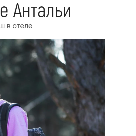
ле Антальи
ш в отеле