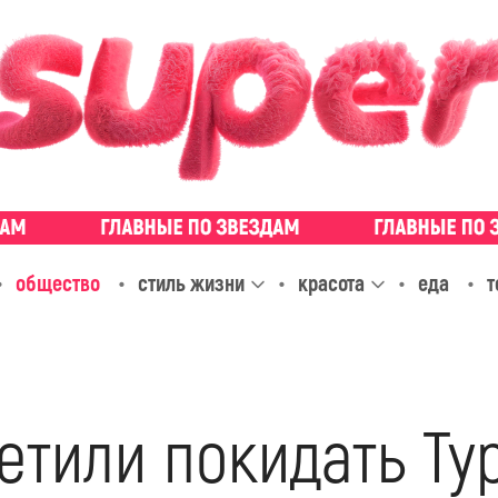
общество
стиль жизни
красота
еда
т
етили покидать Т