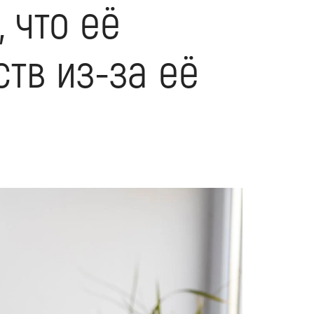
 что её
тв из-за её