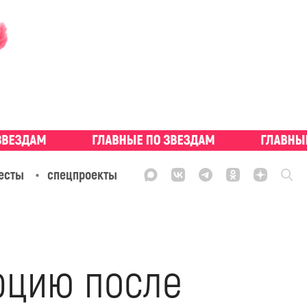
есты
спецпроекты
урцию после