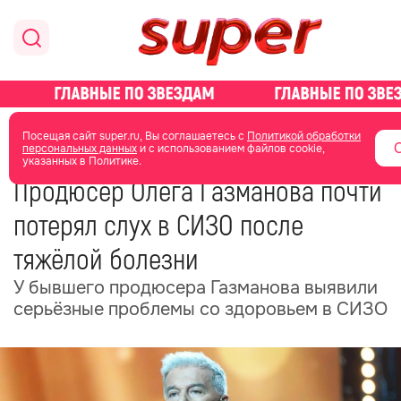
главная
общество
Посещая сайт super.ru, Вы соглашаетесь с
Политикой обработки
персональных данных
и с использованием файлов cookie,
указанных в Политике.
05 июня
06:39
Продюсер Олега Газманова почти
потерял слух в СИЗО после
тяжёлой болезни
У бывшего продюсера Газманова выявили
серьёзные проблемы со здоровьем в СИЗО