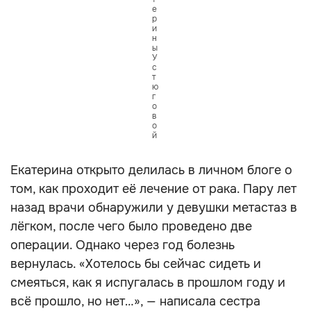
е
р
и
н
ы
У
с
т
ю
г
о
в
о
й
Екатерина открыто делилась в личном блоге о
том, как проходит её лечение от рака. Пару лет
назад врачи обнаружили у девушки метастаз в
лёгком, после чего было проведено две
операции. Однако через год болезнь
вернулась. «Хотелось бы сейчас сидеть и
смеяться, как я испугалась в прошлом году и
всё прошло, но нет…», — написала сестра