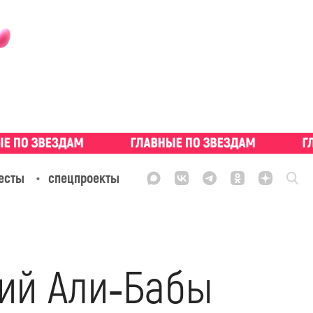
есты
спецпроекты
ний Али‑Бабы