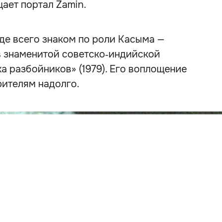
щает портал Zamin.
е всего знаком по роли Касыма —
в знаменитой советско‑индийской
 разбойников» (1979). Его воплощение
рителям надолго.