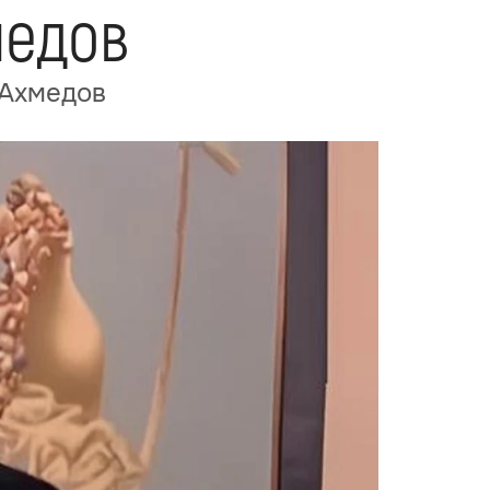
медов
 Ахмедов