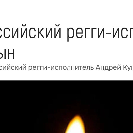
ссийский регги-ис
ын
ссийский регги-исполнитель Андрей К