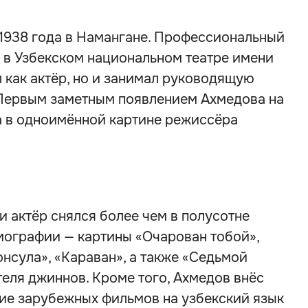
 1938 года в Намангане. Профессиональный
ду в Узбекском национальном театре имени
л как актёр, но и занимал руководящую
. Первым заметным появлением Ахмедова на
а в одноимённой картине режиссёра
и актёр снялся более чем в полусотне
мографии — картины «Очарован тобой»,
онсула», «Караван», а также «Седьмой
теля джиннов. Кроме того, Ахмедов внёс
ние зарубежных фильмов на узбекский язык