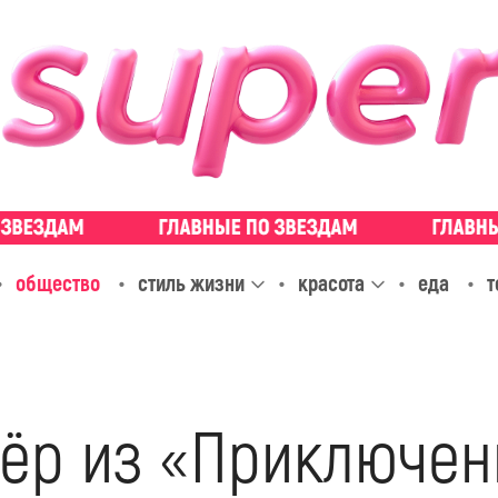
общество
стиль жизни
красота
еда
т
тёр из «Приключе