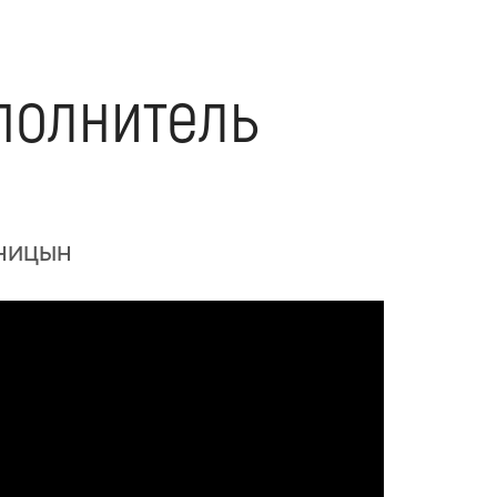
полнитель
уницын