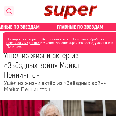
главная
общество
Посещая сайт super.ru, Вы соглашаетесь с
Политикой обработки
персональных данных
и с использованием файлов cookie, указанных в
Политике.
12 мая
05:04
Ушёл из жизни актёр из
«Звёздных войн» Майкл
Пеннингтон
Ушёл из жизни актёр из «Звёздных войн»
Майкл Пеннингтон