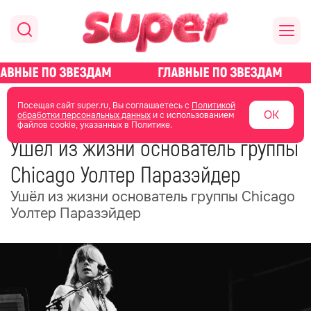
главная
общество
Посещая сайт super.ru, Вы соглашаетесь с
Политикой
ОК
обработки персональных данных
и с использованием
файлов cookie, указанных в Политике.
18 июня
05:35
Ушёл из жизни основатель группы
Chicago Уолтер Паразэйдер
Ушёл из жизни основатель группы Chicago
Уолтер Паразэйдер