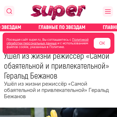
главная
общество
Посещая сайт super.ru, Вы соглашаетесь с
Политикой
ОК
обработки персональных данных
и с использованием
файлов cookie, указанных в Политике.
31 октября 2025
16:21
Ушёл из жизни режиссёр «Самой
обаятельной и привлекательной»
Геральд Бежанов
Ушёл из жизни режиссёр «Самой
обаятельной и привлекательной» Геральд
Бежанов