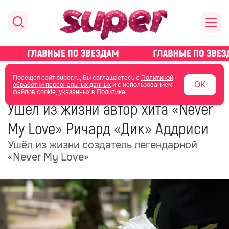
главная
общество
Посещая сайт super.ru, Вы соглашаетесь с
Политикой
ОК
обработки персональных данных
и с использованием
файлов cookie, указанных в Политике.
22 октября 2025
13:39
Ушёл из жизни автор хита «Never
My Love» Ричард «Дик» Аддриси
Ушёл из жизни создатель легендарной
«Never My Love»