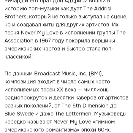
Ричард и его брат Дон Аддриси вошли в
историю поп-музыки как дуэт The Addrisi
Brothers, который не только выступал на сцене,
но и создавал хиты для других артистов. Их
песня Never My Love в исполнении группы The
Association в 1967 году покорила вершины
американских чартов и быстро стала поп-
классикой.
По данным Broadcast Music, Inc. (BMI),
композиция входит в число самых часто
исполняемых песен XX века — миллионы
радиопрокруток и десятки каверов от артистов
разных поколений, от The 5th Dimension до
Blue Swede и даже The Lettermen. Музыковеды
нередко называют Never My Love «гимном
американского романтизма» эпохи 60-х.