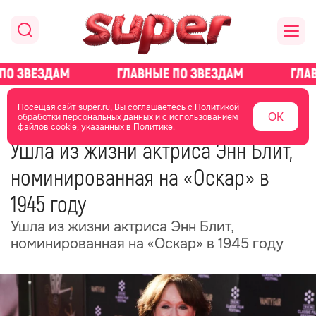
главная
общество
Посещая сайт super.ru, Вы соглашаетесь с
Политикой
ОК
обработки персональных данных
и с использованием
файлов cookie, указанных в Политике.
26 июня
12:18
Ушла из жизни актриса Энн Блит,
номинированная на «Оскар» в
1945 году
Ушла из жизни актриса Энн Блит,
номинированная на «Оскар» в 1945 году