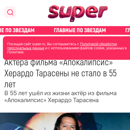
главная
общество
Посещая сайт super.ru, Вы соглашаетесь с
Политикой обработки
персональных данных
и с использованием файлов cookie, указанных в
Политике.
02 февраля
15:25
Актёра фильма «Апокалипсис»
Херардо Тарасены не стало в 55
лет
В 55 лет ушёл из жизни актёр из фильма
«Апокалипсис» Херардо Тарасена