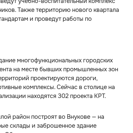
зведут учебно-воспитательный комплекс
ников. Также территорию нового квартала
тандартам и проведут работы по
дание многофункциональных городских
мента на месте бывших промышленных зон
ерриторий проектируются дороги,
тивные комплексы. Сейчас в столице на
ализации находятся 302 проекта КРТ.
лой район построят во Внукове — на
арые склады и заброшенное здание