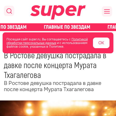
главная
общество
Посещая сайт super.ru, Вы соглашаетесь с
Политикой
ОК
обработки персональных данных
и с использованием
файлов cookie, указанных в Политике.
13 ноября 2025
22:10
В Ростове девушка пострадала в
давке после концерта Мурата
Тхагалегова
В Ростове девушка пострадала в давке
после концерта Мурата Тхагалегова