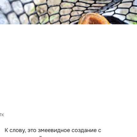
TK
К слову, это змеевидное создание с