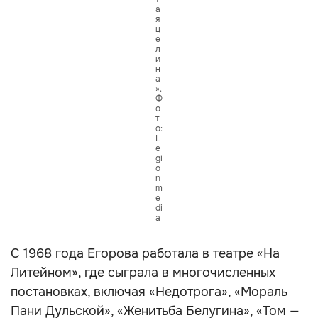
а
я
ц
е
л
и
н
а
».
Ф
о
т
о:
L
e
gi
o
n
m
e
di
a
С 1968 года Егорова работала в театре «На
Литейном», где сыграла в многочисленных
постановках, включая «Недотрога», «Мораль
Пани Дульской», «Женитьба Белугина», «Том —