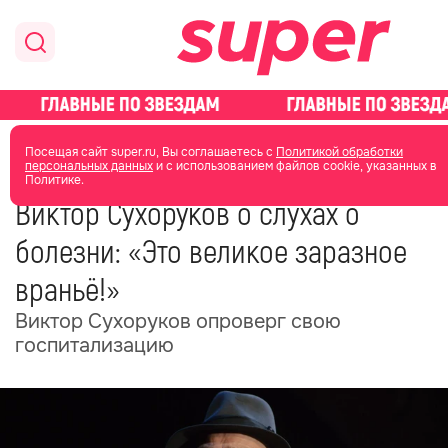
главная
общество
Посещая сайт super.ru, Вы соглашаетесь с
Политикой обработки
персональных данных
и с использованием файлов cookie, указанных в
Политике.
18 октября 2025
12:34
Виктор Сухоруков о слухах о
болезни: «Это великое заразное
враньё!»
Виктор Сухоруков опроверг свою
госпитализацию