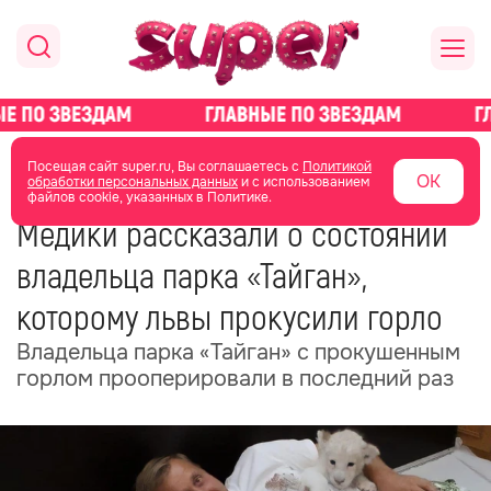
главная
общество
Посещая сайт super.ru, Вы соглашаетесь с
Политикой
ОК
обработки персональных данных
и с использованием
файлов cookie, указанных в Политике.
25 июня 2025
17:52
Медики рассказали о состоянии
владельца парка «Тайган»,
которому львы прокусили горло
Владельца парка «Тайган» с прокушенным
горлом прооперировали в последний раз