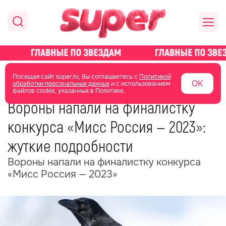
главная
общество
Посещая сайт super.ru, Вы соглашаетесь с
Политикой
ОК
обработки персональных данных
и с использованием
файлов cookie, указанных в Политике.
17 июня 2025
13:17
Вороны напали на финалистку
конкурса «Мисс Россия — 2023»:
жуткие подробности
Вороны напали на финалистку конкурса
«Мисс Россия — 2023»