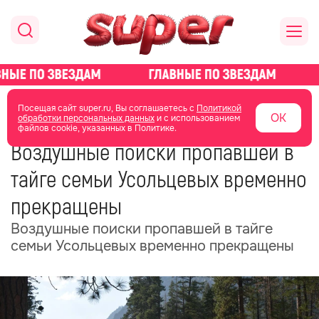
главная
общество
Посещая сайт super.ru, Вы соглашаетесь с
Политикой
ОК
обработки персональных данных
и с использованием
файлов cookie, указанных в Политике.
07 октября 2025
09:57
Воздушные поиски пропавшей в
тайге семьи Усольцевых временно
прекращены
Воздушные поиски пропавшей в тайге
семьи Усольцевых временно прекращены