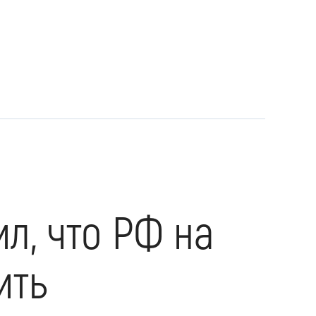
л, что РФ на
ить