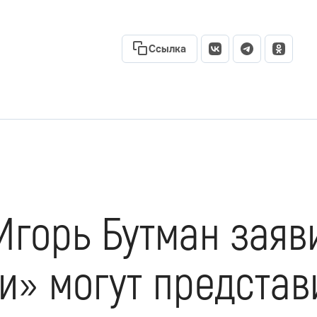
Ссылка
горь Бутман заяви
и» могут представ