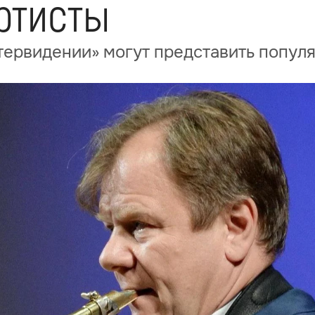
ртисты
нтервидении» могут представить попул