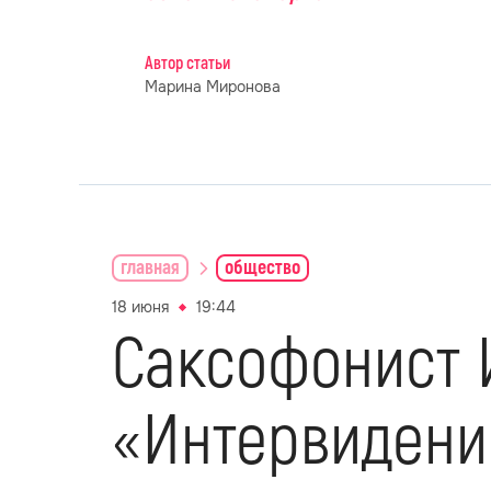
Автор статьи
Марина Миронова
главная
общество
18 июня
19:44
Саксофонист И
«Интервидени