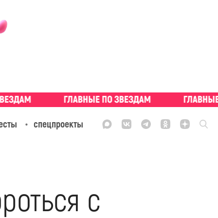
есты
спецпроекты
ороться с