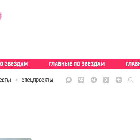
есты
спецпроекты