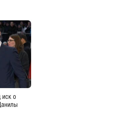
 иск о
Данилы