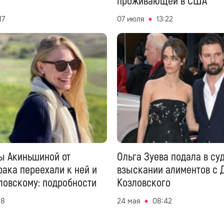
проживающей в США
17
07 июля
13:22
ы Акиньшиной от
Ольга Зуева подала в суд
рака переехали к ней и
взыскании алиментов с 
ловскому: подробности
Козловского
58
24 мая
08:42