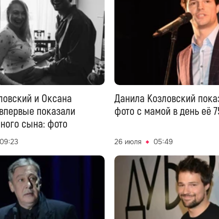
ловский и Оксана
Данила Козловский пока
впервые показали
фото с мамой в день её 7
ного сына: фото
09:23
26 июля
05:49