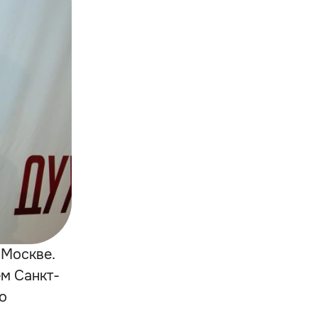
 Москве.
м Санкт-
о