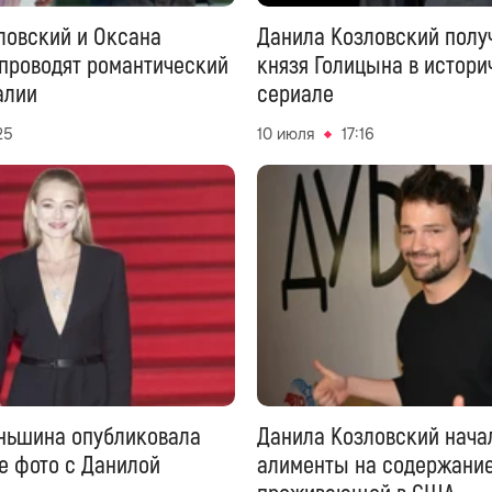
ловский и Оксана
Данила Козловский полу
проводят романтический
князя Голицына в истор
алии
сериале
25
10 июля
17:16
ньшина опубликовала
Данила Козловский нача
е фото с Данилой
алименты на содержание