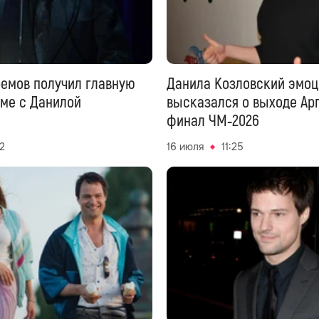
емов получил главную
Данила Козловский эмо
ьме с Данилой
высказался о выходе Ар
финал ЧМ‑2026
22
16 июля
11:25