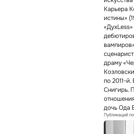
искусства 
Карьера К
истины» (
«ДухLess» 
дебютиров
вампиров»
сценарист
драму «Че
Козловски
по 2011-й.
Снигирь. П
отношения
дочь Ода В
Публикаций по