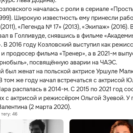
(курс Льва Додина).
озловского началась с роли в сериале «Прост
1999). Широкую известность ему принесли раб
(2011), «Легенда № 17» (2013), «Экипаж» (2016). 
ал в Голливуде, снявшись в фильме «Академи
. В 2016 году Козловский выступил как режисс
 и продюсер фильма «Тренер», а в 2021-м выпу
рнобыль», посвящённую аварии на ЧАЭС.
й был женат на польской актрисе Уршуле Малк
 В том же году начал встречаться с актрисой 
ара распалась в 2014-м. С 2015 по 2021 год со
х с актрисой и режиссёром Ольгой Зуевой. У 
алентина (2 марта 2020).
 тегу:
46