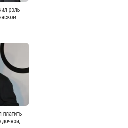
чил роль
ическом
л платить
 дочери,