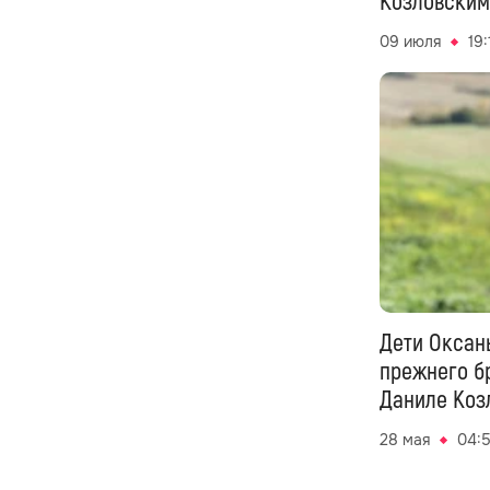
Козловским
09 июля
19:
Дети Оксан
прежнего б
Даниле Коз
28 мая
04: