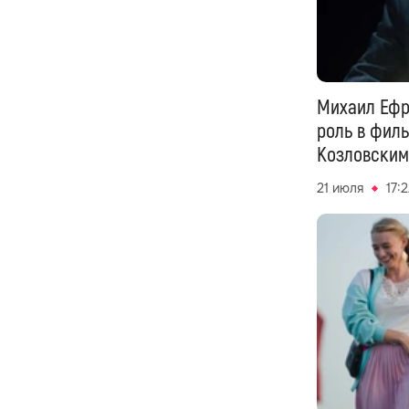
Михаил Ефр
роль в фил
Козловским
21 июля
17: