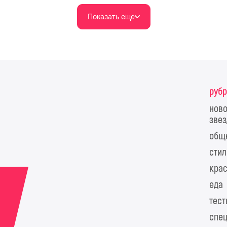
Показать еще
руб
ново
звез
общ
стил
крас
еда
тес
спе