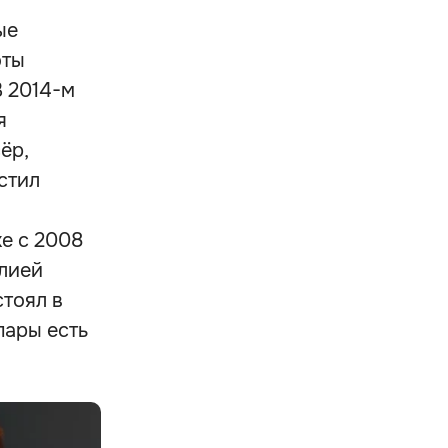
ые
оты
В 2014-м
я
ёр,
стил
е с 2008
Юлией
стоял в
пары есть