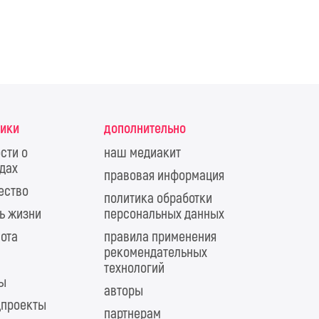
рики
дополнительно
сти о
наш медиакит
дах
правовая информация
ество
политика обработки
ь жизни
персональных данных
ота
правила применения
рекомендательных
технологий
ты
авторы
цпроекты
партнерам