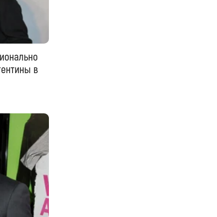
ционально
гентины в