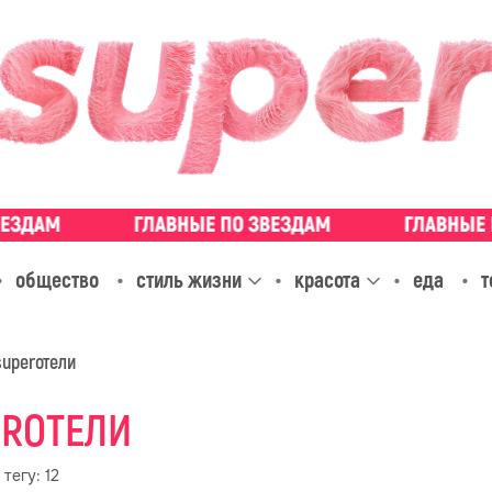
общество
стиль жизни
красота
еда
т
superотели
ERОТЕЛИ
 тегу:
12