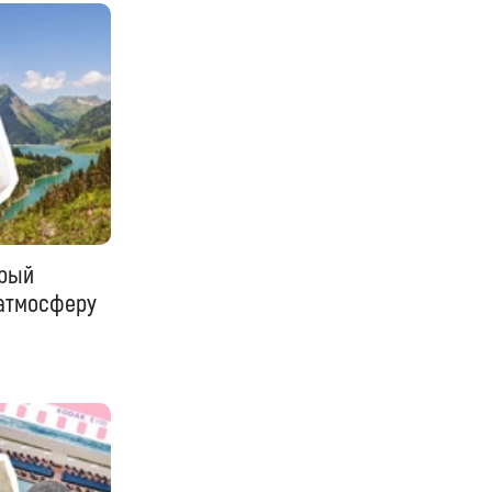
орый
 атмосферу