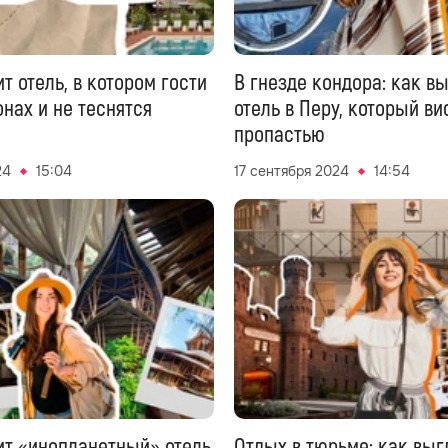
т отель, в котором гости
В гнезде кондора: как в
онах и не теснятся
отель в Перу, который ви
пропастью
24
15:04
17 сентября 2024
14:54
ит «инопланетный» отель
Отдых в тюрьме: как выгл