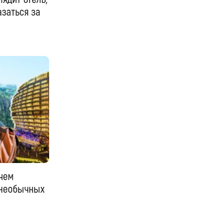
азаться за
 чем
 необычных