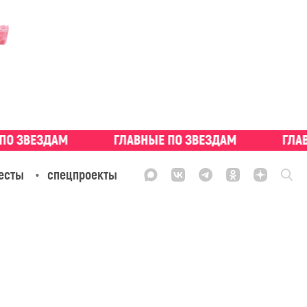
есты
спецпроекты