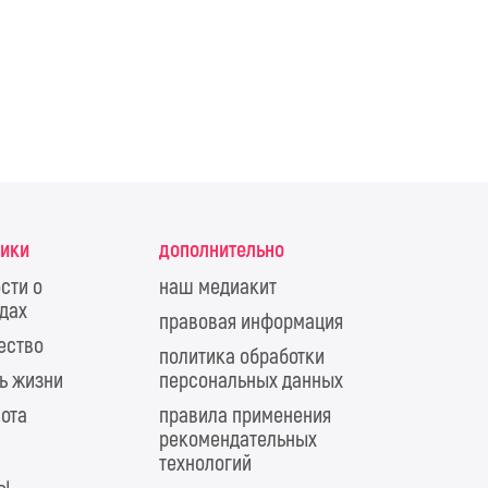
рики
дополнительно
сти о
наш медиакит
дах
правовая информация
ество
политика обработки
ь жизни
персональных данных
ота
правила применения
рекомендательных
технологий
ты