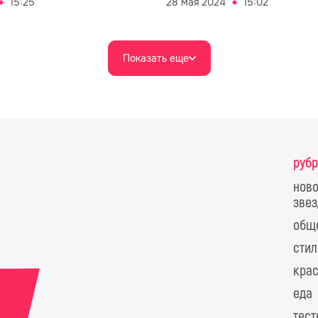
15:25
28 мая 2024
15:02
Показать еще
руб
ново
звез
общ
стил
крас
еда
тес