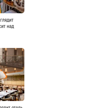
ыглядит
сит над
ядит отель,