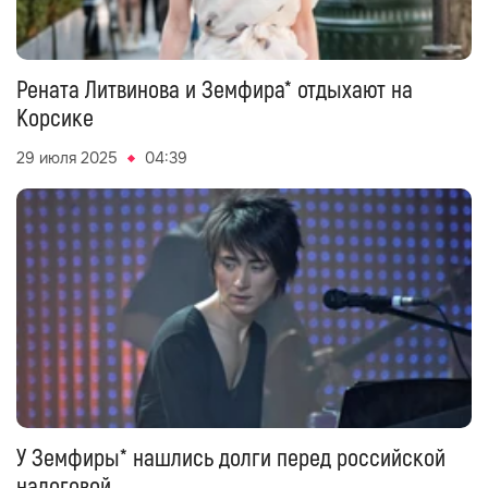
Рената Литвинова и Земфира* отдыхают на
Корсике
29 июля 2025
04:39
У Земфиры* нашлись долги перед российской
налоговой