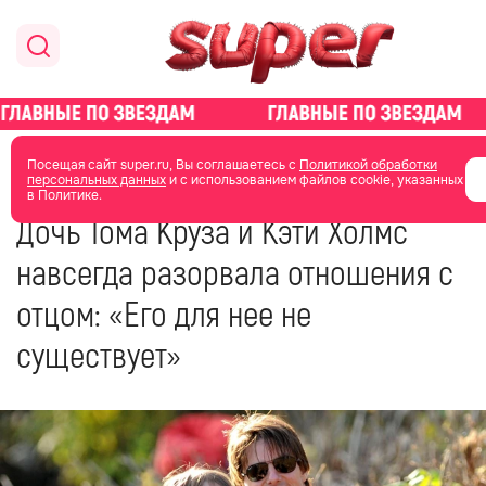
главная
новости о звездах
Посещая сайт super.ru, Вы соглашаетесь с
Политикой обработки
персональных данных
и с использованием файлов cookie, указанных
в Политике.
22 апреля 2024
08:02
Дочь Тома Круза и Кэти Холмс
навсегда разорвала отношения с
отцом: «Его для нее не
существует»