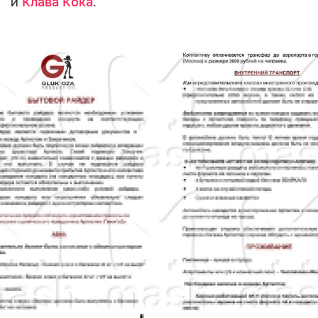
и
Клава Кока
.