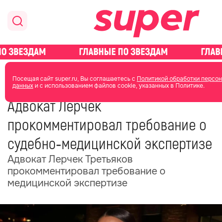
главная
новости о звездах
новости
Посещая сайт super.ru, Вы соглашаетесь с
Политикой обработки персо
данных
и с использованием файлов cookie, указанных в Политике.
19 июня
18:22
Адвокат Лерчек
прокомментировал требование о
судебно‑медицинской экспертизе
Адвокат Лерчек Третьяков
прокомментировал требование о
медицинской экспертизе