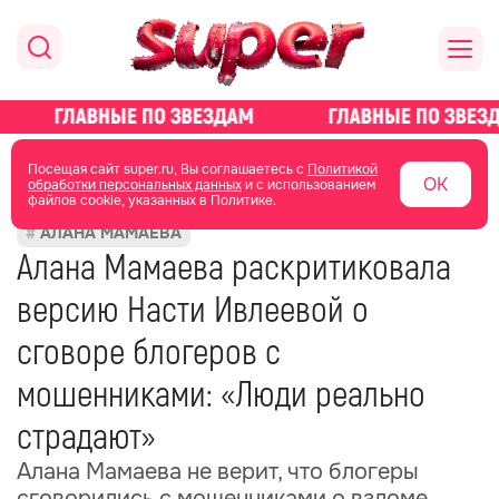
главная
новости о звездах
новости
Посещая сайт super.ru, Вы соглашаетесь с
Политикой
ОК
обработки персональных данных
и с использованием
файлов cookie, указанных в Политике.
27 октября 2025
08:54
АЛАНА МАМАЕВА
Алана Мамаева раскритиковала
версию Насти Ивлеевой о
сговоре блогеров с
мошенниками: «Люди реально
страдают»
Алана Мамаева не верит, что блогеры
сговорились с мошенниками о взломе