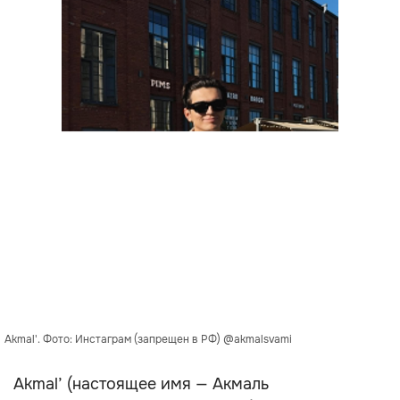
Akmal'. Фото: Инстаграм (запрещен в РФ) @akmalsvami
Akmal’ (настоящее имя — Акмаль