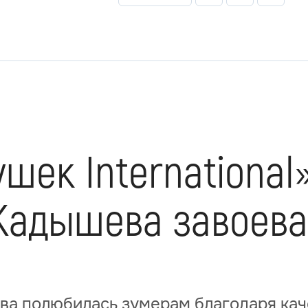
шек International
Кадышева завоева
ева полюбилась зумерам благодаря ка