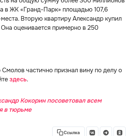
ость на общую сумму более 300 миллионов
ра в ЖК «Гранд-Парк» площадью 107,6
-места. Вторую квартиру Александр купил
. Она оценивается примерно в 250
р Смолов частично признал вину по делу о
йте
здесь
.
сандр Кокорин посоветовал всем
я в тюрьме
Ссылка