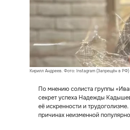
Кирилл Андреев. Фото: Instagram (Запрещён в РФ) @
По мнению солиста группы «Иван
секрет успеха Надежды Кадышев
её искренности и трудоголизме. 
причинах неизменной популярно