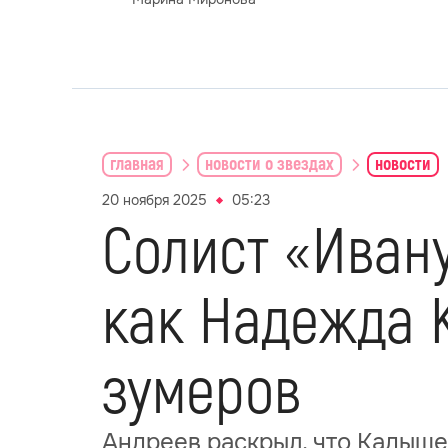
главная
новости о звездах
новости
20 ноября 2025
05:23
Солист «Ивану
как Надежда 
зумеров
Андреев раскрыл, что Кадыш