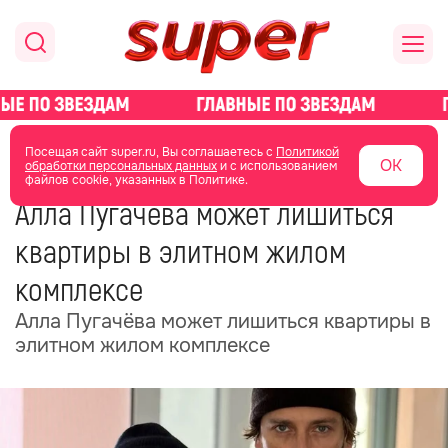
главная
новости о звездах
новости
Посещая сайт super.ru, Вы соглашаетесь с
Политикой
ОК
обработки персональных данных
и с использованием
файлов cookie, указанных в Политике.
09 июня
20:54
Алла Пугачёва может лишиться
квартиры в элитном жилом
комплексе
Алла Пугачёва может лишиться квартиры в
элитном жилом комплексе