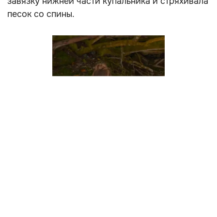
завязку нижней части купальника и стряхивала
песок со спины.