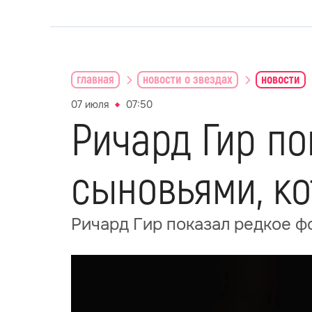
главная
новости о звездах
новости
07 июля
07:50
Ричард Гир по
сыновьями, ко
Ричард Гир показал редкое ф