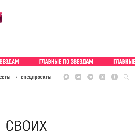
есты
спецпроекты
 своих