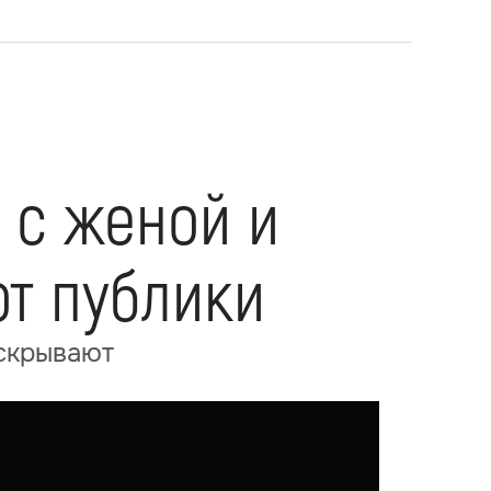
 с женой и
от публики
 скрывают