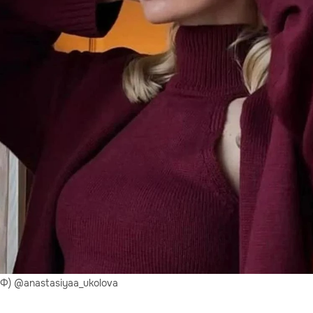
РФ) @anastasiyaa_ukolova