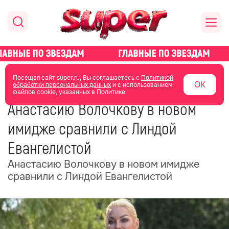
главная
новости о звездах
новости
Посещая сайт super.ru, Вы соглашаетесь с
Политикой
ОК
обработки персональных данных
и с использованием
файлов cookie, указанных в Политике.
23 июня
17:46
Анастасию Волочкову в новом
имидже сравнили с Линдой
Евангелистой
Анастасию Волочкову в новом имидже
сравнили с Линдой Евангелистой