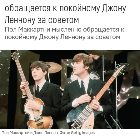
обращается к покойному Джону
Леннону за советом
Пол Маккартни мысленно обращается к
покойному Джону Леннону за советом
Пол Маккартни и Джон Леннон. Фото: Getty Images