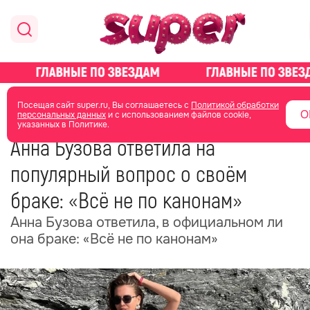
главная
новости о звездах
новости
Посещая сайт super.ru, Вы соглашаетесь с
Политикой обработки
О
персональных данных
и с использованием файлов cookie,
указанных в Политике.
18 июня
06:23
Анна Бузова ответила на
популярный вопрос о своём
браке: «Всё не по канонам»
Анна Бузова ответила, в официальном ли
она браке: «Всё не по канонам»