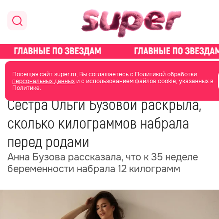
главная
новости о звездах
новости
Посещая сайт super.ru, Вы соглашаетесь с
Политикой обработки
персональных данных
и с использованием файлов cookie, указанных в
Политике.
05 июля
08:22
Сестра Ольги Бузовой раскрыла,
сколько килограммов набрала
перед родами
Анна Бузова рассказала, что к 35 неделе
беременности набрала 12 килограмм