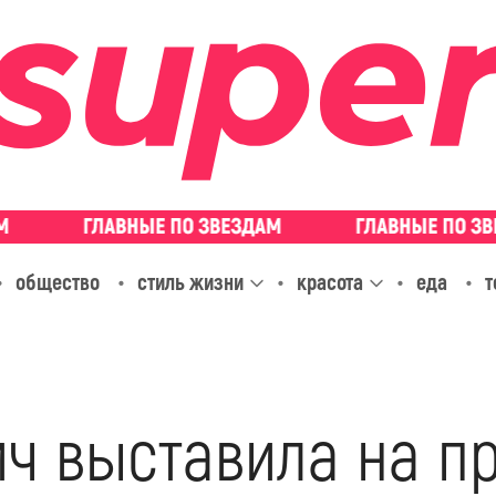
общество
стиль жизни
красота
еда
т
ич выставила на п