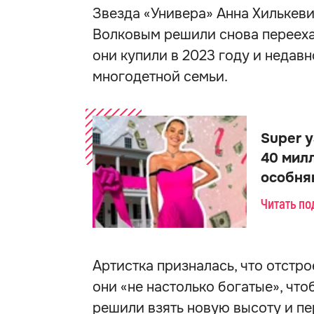
Звезда «Универа» Анна Хилькеви
Волковым решили снова переехат
они купили в 2023 году и недавн
многодетной семьи.
Super у
40 мил
особня
Читать п
Артистка призналась, что отстр
они «не настолько богатые», чт
решили взять новую высоту и пе