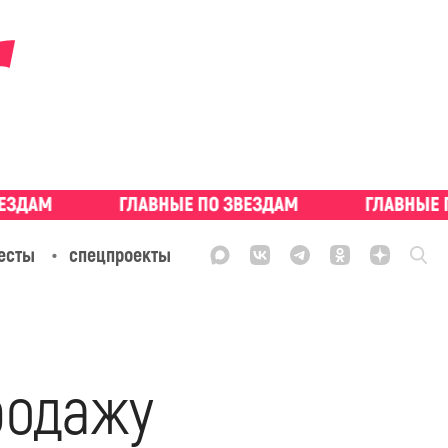
есты
спецпроекты
родажу