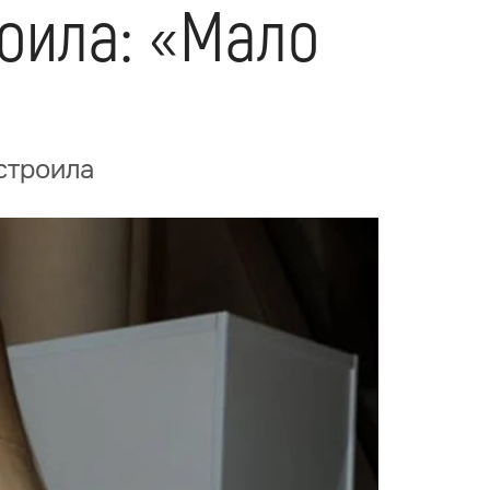
роила: «Мало
строила