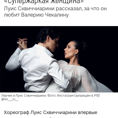
«Супержаркая женщина»
Луис Сквиччиарини рассказал, за что он
любит Валерию Чекалину
Лерчек и Луис Сквиччиарини. Фото: Инстаграм (запрещён в РФ)
@im___lu__
Хореограф Луис Сквиччиарини впервые