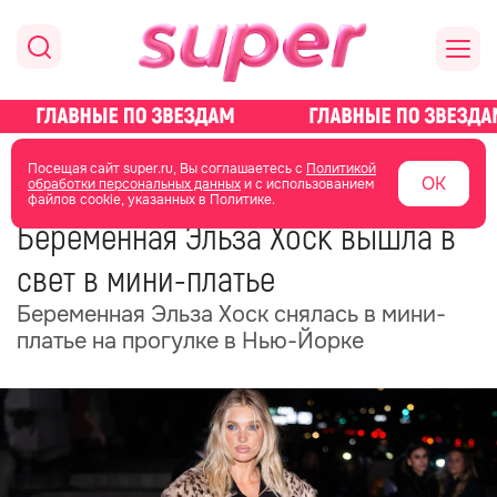
главная
новости о звездах
новости
Посещая сайт super.ru, Вы соглашаетесь с
Политикой
ОК
обработки персональных данных
и с использованием
файлов cookie, указанных в Политике.
09 июля
12:26
Беременная Эльза Хоск вышла в
свет в мини-платье
Беременная Эльза Хоск снялась в мини-
платье на прогулке в Нью-Йорке