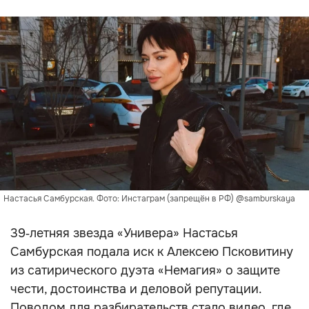
Настасья Самбурская. Фото: Инстаграм (запрещён в РФ) @samburskaya
39‑летняя звезда «Универа» Настасья
Самбурская подала иск к Алексею Псковитину
из сатирического дуэта «Немагия» о защите
чести, достоинства и деловой репутации.
Поводом для разбирательств стало видео, где,