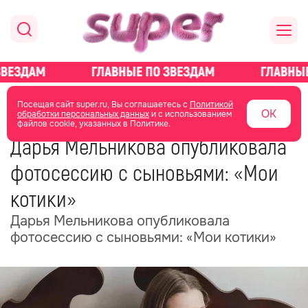
главная
новости о звездах
новости
Посещая сайт super.ru, Вы соглашаетесь с
Политикой
ОК
обработки персональных данных
и с использованием
файлов cookie, указанных в Политике.
20 мая
15:37
Дарья Мельникова опубликовала
фотосессию с сыновьями: «Мои
котики»
Дарья Мельникова опубликовала
фотосессию с сыновьями: «Мои котики»