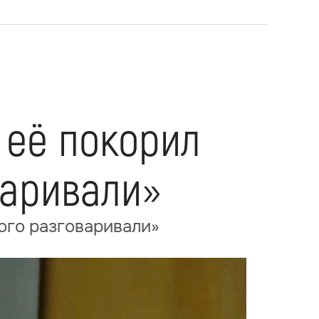
 её покорил
варивали»
ого разговаривали»