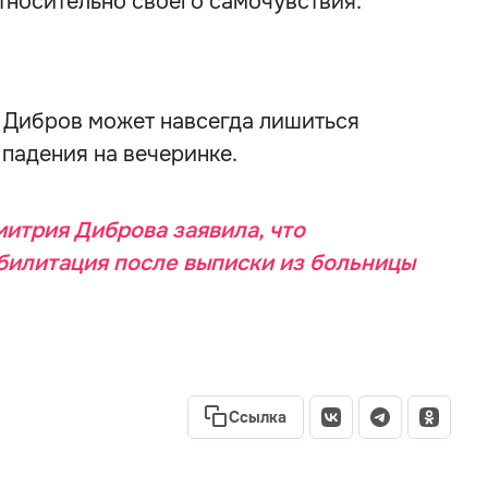
тносительно своего самочувствия.
й Дибров может навсегда лишиться
падения на вечеринке.
итрия Диброва заявила, что
илитация после выписки из больницы
Ссылка