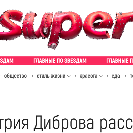
общество
стиль жизни
красота
еда
т
трия Диброва расс