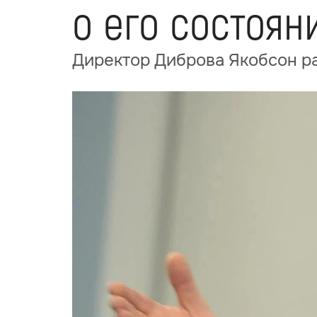
о его состоян
Директор Диброва Якобсон ра