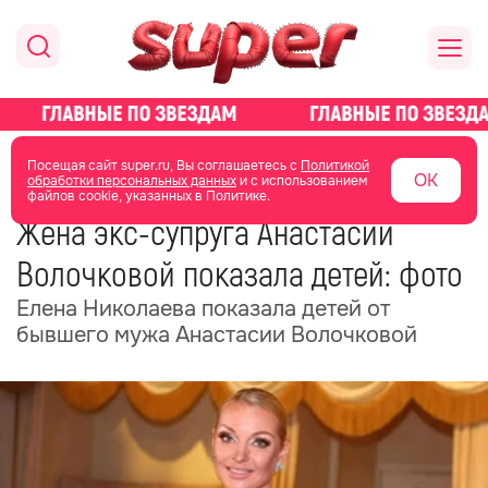
главная
новости о звездах
новости
Посещая сайт super.ru, Вы соглашаетесь с
Политикой
ОК
обработки персональных данных
и с использованием
файлов cookie, указанных в Политике.
20 мая
04:47
Жена экс-супруга Анастасии
Волочковой показала детей: фото
Елена Николаева показала детей от
бывшего мужа Анастасии Волочковой