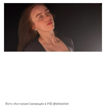
Фото: Инстаграм (запрещён в РФ) @billieeilish