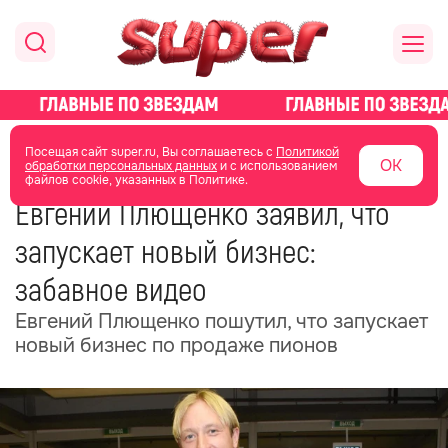
главная
новости о звездах
новости
Посещая сайт super.ru, Вы соглашаетесь с
Политикой
ОК
обработки персональных данных
и с использованием
файлов cookie, указанных в Политике.
11 июня
11:29
Евгений Плющенко заявил, что
запускает новый бизнес:
забавное видео
Евгений Плющенко пошутил, что запускает
новый бизнес по продаже пионов