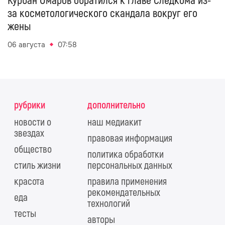
Курбан Омаров обратился к главе Следкома из-
за косметологического скандала вокруг его
жены
06 августа
07:58
рубрики
дополнительно
новости о
наш медиакит
звездах
правовая информация
общество
политика обработки
стиль жизни
персональных данных
красота
правила применения
рекомендательных
еда
технологий
тесты
авторы