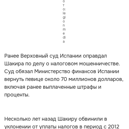
о
т
о:
le
gi
o
n
m
e
di
a
Ранее Верховный суд Испании оправдал
Шакира по делу о налоговом мошенничестве.
Cуд обязал Министерство финансов Испании
вернуть певице около 70 миллионов долларов,
включая ранее выплаченные штрафы и
проценты.
Несколько лет назад Шакиру обвинили в
уклонении от уплаты налогов в период с 2012