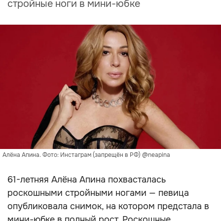
стройные ноги в мини-юбке
Алёна Апина. Фото: Инстаграм (запрещён в РФ) @neapina
61-летняя Алёна Апина похвасталась
роскошными стройными ногами — певица
опубликовала снимок, на котором предстала в
мини-юбке в полный рост. Роскошные