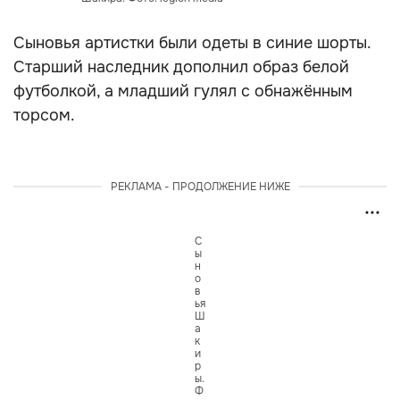
Сыновья артистки были одеты в синие шорты.
Старший наследник дополнил образ белой
футболкой, а младший гулял с обнажённым
торсом.
РЕКЛАМА - ПРОДОЛЖЕНИЕ НИЖЕ
С
ы
н
о
в
ья
Ш
а
к
и
р
ы.
Ф