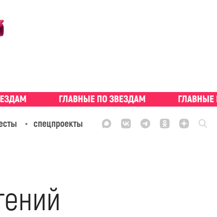
есты
спецпроекты
гений