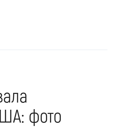
вала
ША: фото