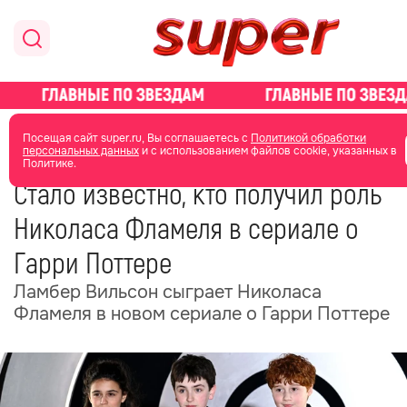
главная
новости о звездах
новости
Посещая сайт super.ru, Вы соглашаетесь с
Политикой обработки
персональных данных
и с использованием файлов cookie, указанных в
Политике.
05 июня
05:54
Стало известно, кто получил роль
Николаса Фламеля в сериале о
Гарри Поттере
Ламбер Вильсон сыграет Николаса
Фламеля в новом сериале о Гарри Поттере