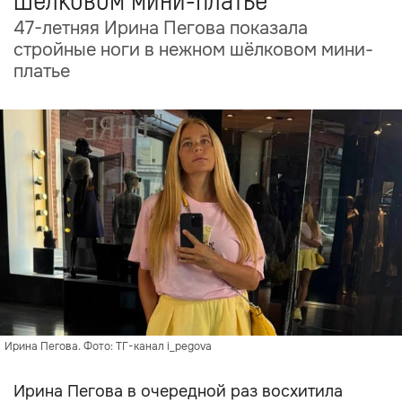
шёлковом мини-платье
47-летняя Ирина Пегова показала
стройные ноги в нежном шёлковом мини-
платье
Ирина Пегова. Фото: ТГ-канал i_pegova
Ирина Пегова в очередной раз восхитила