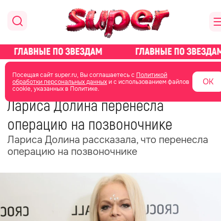
главная
новости о звездах
новости
Посещая сайт super.ru, Вы соглашаетесь с
Политикой
ОК
обработки персональных данных
и с использованием файлов
cookie, указанных в Политике.
28 мая
12:19
Лариса Долина перенесла
операцию на позвоночнике
Лариса Долина рассказала, что перенесла
операцию на позвоночнике