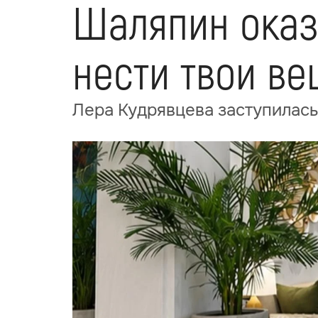
Шаляпин оказ
нести твои ве
Лера Кудрявцева заступилас