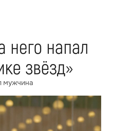
а него напал
ике звёзд»
ал мужчина