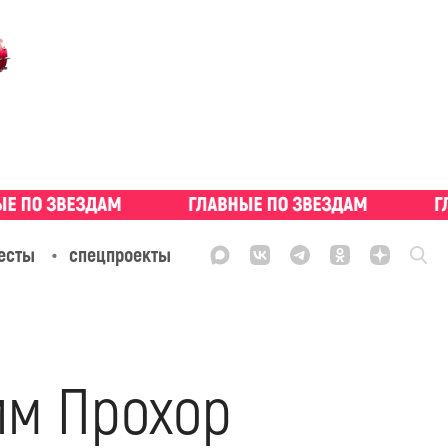
есты
спецпроекты
им Прохор