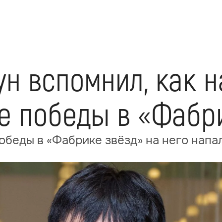
н вспомнил, как н
е победы в «Фабр
победы в «Фабрике звёзд» на него нап