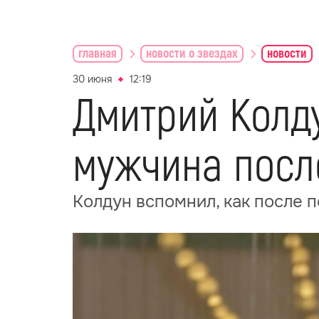
главная
новости о звездах
новости
30 июня
12:19
Дмитрий Колду
мужчина посл
Колдун вспомнил, как после 