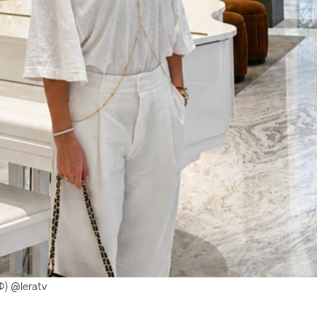
Ф) @leratv