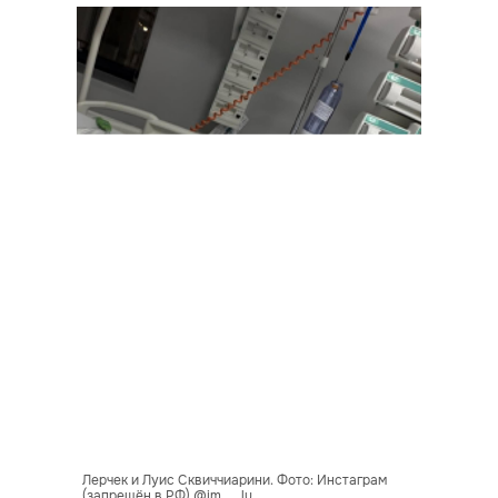
Лерчек и Луис Сквиччиарини. Фото: Инстаграм
(запрещён в РФ) @im___lu__