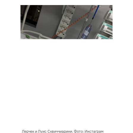
Лерчек и Луис Сквиччиарини. Фото: Инстаграм