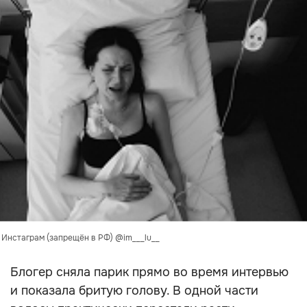
: Инстаграм (запрещён в РФ) @im___lu__
Блогер сняла парик прямо во время интервью
и показала бритую голову. В одной части