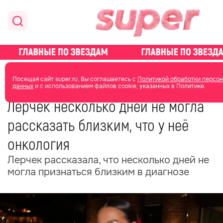
главная
новости о звездах
новости
Посещая сайт super.ru, Вы соглашаетесь с
Политикой обработки персо
данных
и с использованием файлов cookie, указанных в Политике.
27 июня
10:52
Лерчек несколько дней не могла
рассказать близким, что у неё
онкология
Лерчек рассказала, что несколько дней не
могла признаться близким в диагнозе