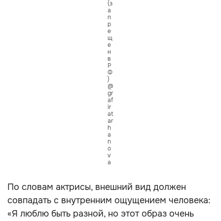
(з
а
п
р
е
щ
е
н
в
Р
Ф
)
@
gr
af
ir
at
ar
h
a
n
o
v
a
По словам актрисы, внешний вид должен
совпадать с внутренним ощущением человека:
«Я люблю быть разной, но этот образ очень