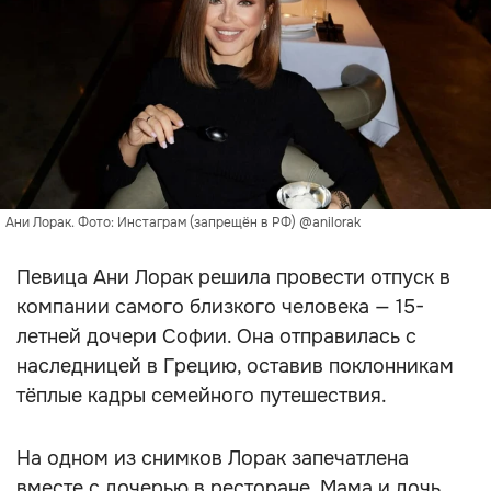
Ани Лорак. Фото: Инстаграм (запрещён в РФ) @anilorak
Певица Ани Лорак решила провести отпуск в
компании самого близкого человека — 15-
летней дочери Софии. Она отправилась с
наследницей в Грецию, оставив поклонникам
тёплые кадры семейного путешествия.
На одном из снимков Лорак запечатлена
вместе с дочерью в ресторане. Мама и дочь