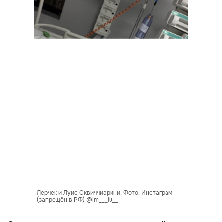
Лерчек и Луис Сквиччиарини. Фото: Инстаграм
(запрещён в РФ) @im___lu__