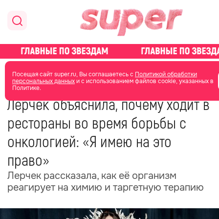
главная
новости о звездах
новости
Посещая сайт super.ru, Вы соглашаетесь с
Политикой обработки
персональных данных
и с использованием файлов cookie, указанных в
Политике.
28 июня
06:29
Лерчек объяснила, почему ходит в
рестораны во время борьбы с
онкологией: «Я имею на это
право»
Лерчек рассказала, как её организм
реагирует на химию и таргетную терапию