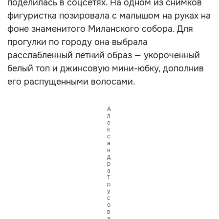
поделилась в соцсетях. На одном из снимков
фигуристка позировала с малышом на руках на
фоне знаменитого Миланского собора. Для
прогулки по городу она выбрала
расслабленный летний образ — укороченный
белый топ и джинсовую мини-юбку, дополнив
его распущенными волосами.
А
л
е
к
с
а
н
д
р
а
Т
р
у
с
о
в
а