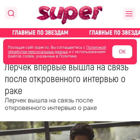
главная
новости о звездах
новости
Посещая сайт super.ru, Вы соглашаетесь с
Политикой
ОК
обработки персональных данных
и с использованием
файлов cookie, указанных в Политике.
30 июня
04:32
Лерчек впервые вышла на связь
после откровенного интервью о
раке
Лерчек вышла на связь после
откровенного интервью о раке