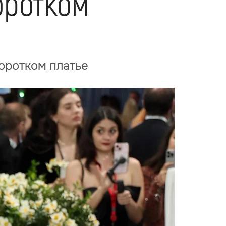
оротком
коротком платье