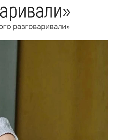
варивали»
ого разговаривали»