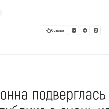
Х
Ссылка
онна подверглась 