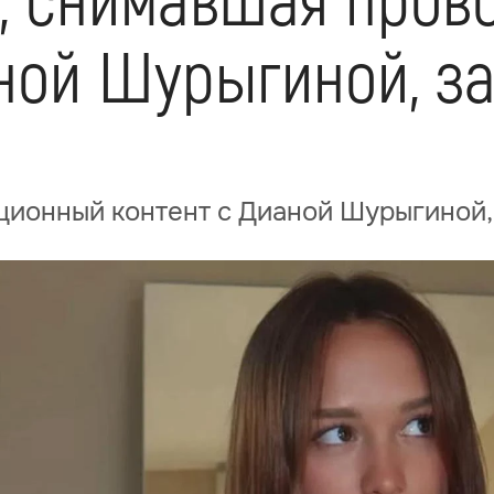
, снимавшая пров
аной Шурыгиной, з
ционный контент с Дианой Шурыгиной,