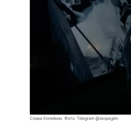
Слава Копейкин. Фото: Telegram @skopeykin