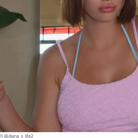
 @diana_s_life2