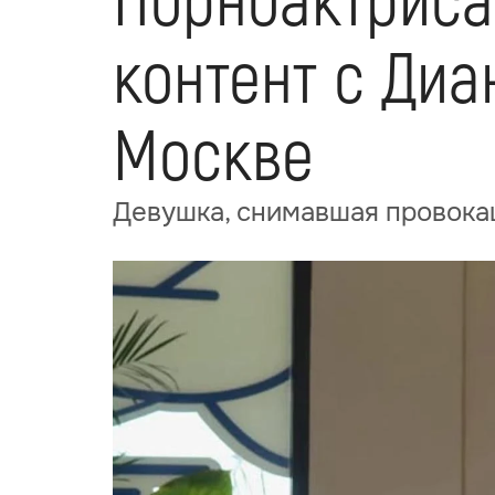
Порноактриса
контент с Ди
Москве
Девушка, снимавшая провока