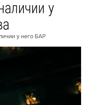
наличии у
ва
ичии у него БАР