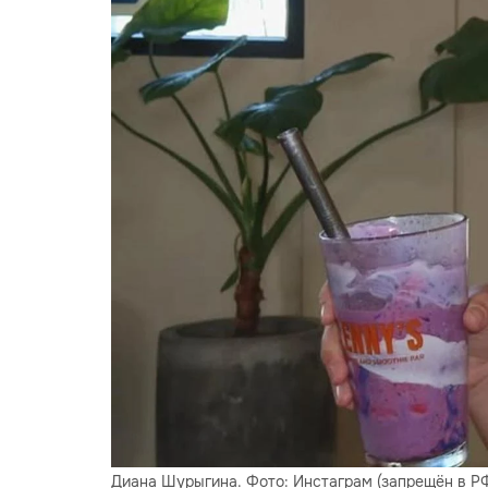
Диана Шурыгина. Фото: Инстаграм (запрещён в РФ)