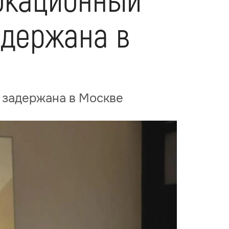
окационный
адержана в
 задержана в Москве