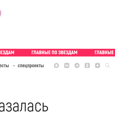
есты
спецпроекты
азалась